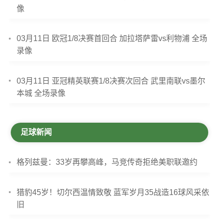
像
03月11日 欧冠1/8决赛首回合 加拉塔萨雷vs利物浦 全场
录像
03月11日 亚冠精英联赛1/8决赛次回合 武里南联vs墨尔
本城 全场录像
足球新闻
格列兹曼：33岁再攀高峰，马竞传奇拒绝美职联邀约
猎豹45岁！切尔西温情致敬 蓝军岁月35战造16球风采依
旧