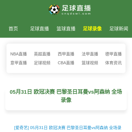
首页
足球直播
篮球直播
足球录像
足球新闻
NBA直播
英超直播
西甲直播
法甲直播
德甲直播
意甲直播
足球视频
CBA直播
篮球视频
体育资讯
05月31日 欧冠决赛 巴黎圣日耳曼vs阿森纳 全场
录像
[爱奇艺] 05月31日 欧冠决赛 巴黎圣日耳曼vs阿森纳 全场录