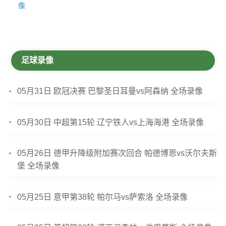
像
足球录像
05月31日 欧冠决赛 巴黎圣日耳曼vs阿森纳 全场录像
05月30日 中超第15轮 辽宁铁人vs上海海港 全场录像
05月26日 德甲升降级附加赛次回合 帕德博恩vs沃尔夫斯
堡 全场录像
05月25日 意甲第38轮 帕尔马vs萨索洛 全场录像