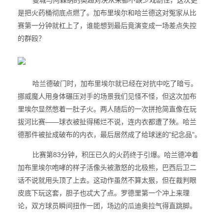
曼城与阿森纳的英超对决从来都不缺少戏剧性，这次更
是把火药桶彻底点燃了。加布里埃尔和哈兰德这对冤家从比
赛第一分钟就杠上了，谁能想到最后竟演变成一场差点失控
的群殴？
哈兰德破门时，加布里埃尔就已经在对抗中吃了暗亏。
挪威魔人用身体碾压对手的场景我们见怪不怪，但这次加布
里埃尔显然憋着一肚子火。两人随后的一次拼抢简直像在玩
拔河比赛——球衣被扯得稀烂不说，连内衣都遭了殃。哈兰
德那件被扯成破布的内衣，最后居然成了给球迷的"纪念品"。
比赛第83分钟，积压已久的火药终于引爆。哈兰德冲着
加布里埃尔咆哮的样子活像头被激怒的北极熊，巴西后卫二
话不说就用头顶了上去。这动作虽然不算太狠，但在裁判眼
皮底下玩这套，胆子也忒大了点。罗德里第一个冲上来理
论，双方球员瞬间扭作一团，场边的瓜迪奥拉气得直跳脚。