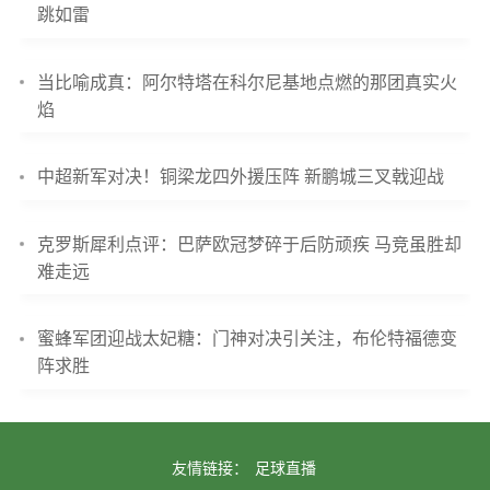
跳如雷
当比喻成真：阿尔特塔在科尔尼基地点燃的那团真实火
焰
中超新军对决！铜梁龙四外援压阵 新鹏城三叉戟迎战
克罗斯犀利点评：巴萨欧冠梦碎于后防顽疾 马竞虽胜却
难走远
蜜蜂军团迎战太妃糖：门神对决引关注，布伦特福德变
阵求胜
友情链接：
足球直播