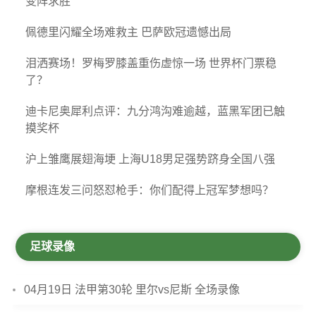
变阵求胜
佩德里闪耀全场难救主 巴萨欧冠遗憾出局
泪洒赛场！罗梅罗膝盖重伤虚惊一场 世界杯门票稳
了？
迪卡尼奥犀利点评：九分鸿沟难逾越，蓝黑军团已触
摸奖杯
沪上雏鹰展翅海埂 上海U18男足强势跻身全国八强
摩根连发三问怒怼枪手：你们配得上冠军梦想吗？
足球录像
04月19日 法甲第30轮 里尔vs尼斯 全场录像