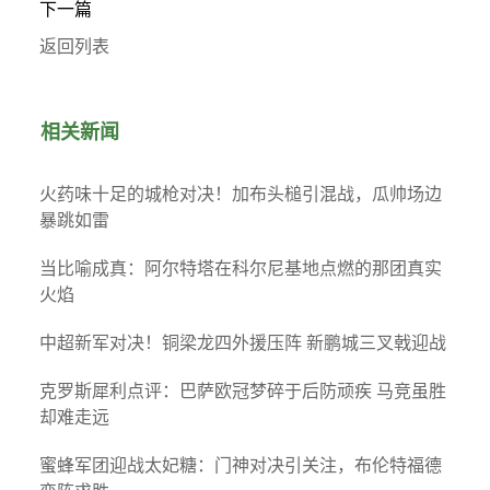
下一篇
返回列表
相关新闻
火药味十足的城枪对决！加布头槌引混战，瓜帅场边
暴跳如雷
当比喻成真：阿尔特塔在科尔尼基地点燃的那团真实
火焰
中超新军对决！铜梁龙四外援压阵 新鹏城三叉戟迎战
克罗斯犀利点评：巴萨欧冠梦碎于后防顽疾 马竞虽胜
却难走远
蜜蜂军团迎战太妃糖：门神对决引关注，布伦特福德