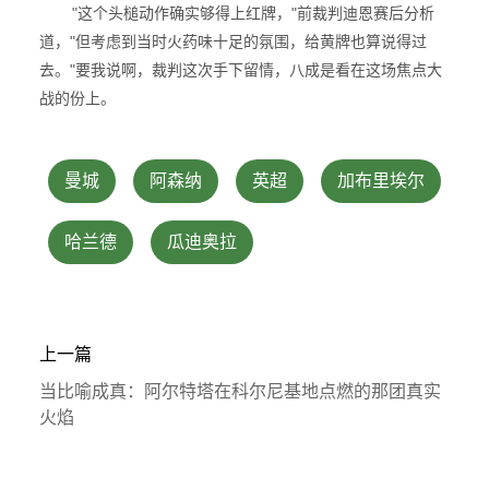
"这个头槌动作确实够得上红牌，"前裁判迪恩赛后分析
道，"但考虑到当时火药味十足的氛围，给黄牌也算说得过
去。"要我说啊，裁判这次手下留情，八成是看在这场焦点大
战的份上。
曼城
阿森纳
英超
加布里埃尔
哈兰德
瓜迪奥拉
上一篇
当比喻成真：阿尔特塔在科尔尼基地点燃的那团真实
火焰